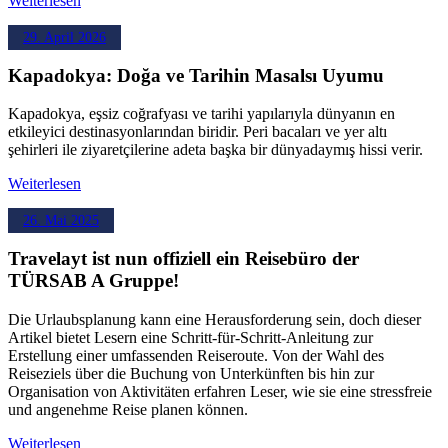
Weiterlesen
29. April 2026
Kapadokya: Doğa ve Tarihin Masalsı Uyumu
Kapadokya, eşsiz coğrafyası ve tarihi yapılarıyla dünyanın en
etkileyici destinasyonlarından biridir. Peri bacaları ve yer altı
şehirleri ile ziyaretçilerine adeta başka bir dünyadaymış hissi verir.
Weiterlesen
26. Mai 2025
Travelayt ist nun offiziell ein Reisebüro der
TÜRSAB A Gruppe!
Die Urlaubsplanung kann eine Herausforderung sein, doch dieser
Artikel bietet Lesern eine Schritt-für-Schritt-Anleitung zur
Erstellung einer umfassenden Reiseroute. Von der Wahl des
Reiseziels über die Buchung von Unterkünften bis hin zur
Organisation von Aktivitäten erfahren Leser, wie sie eine stressfreie
und angenehme Reise planen können.
Weiterlesen